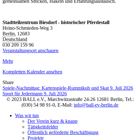
gemeinsamen Stricken, Häkeln und Erfahrungsaustausch.
Stadtteilzentrum Biesdorf - historischer Pferdestall
Heino-Schmieden-Weg 3
Berlin
,
12683
Deutschland
030 209 159 96
Veranstaltungsort anschauen
Mehr
Kompletten Kalender ansehen
Share
Facebook
Twitter
LinkedIn
Pinterest
Stumbleupon
Email
Spiele-Nachmittag: Kartenspiele-Rummikub und Skat
9. Juli 2026
Sport für Jedermann
9. Juli 2026
© 2023 BALL e.V., Marchwitzastraße 24-26 12681 Berlin, Tel.:
(030) 54 98 91-0, E-Mail:
info@ball-ev-berlin.de
Was wir tun
Der Verein kurz & knapp
Tätigkeitsfelder
Öffentlich geförderte Beschäftigung
Projekte