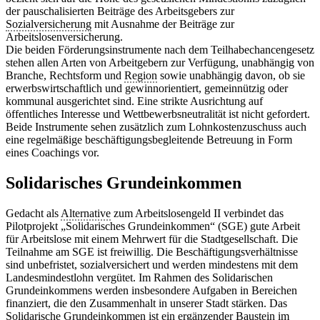
der pauschalisierten Beiträge des Arbeitsgebers zur
Sozialversicherung
mit Ausnahme der Beiträge zur
Arbeitslosenversicherung.
Die beiden Förderungsinstrumente nach dem Teilhabechancengesetz
stehen allen Arten von Arbeitgebern zur Verfügung, unabhängig von
Branche, Rechtsform und
Region
sowie unabhängig davon, ob sie
erwerbswirtschaftlich und gewinnorientiert, gemeinnützig oder
kommunal ausgerichtet sind. Eine strikte Ausrichtung auf
öffentliches Interesse und Wettbewerbsneutralität ist nicht gefordert.
Beide Instrumente sehen zusätzlich zum Lohnkostenzuschuss auch
eine regelmäßige beschäftigungsbegleitende Betreuung in Form
eines Coachings vor.
Solidarisches Grundeinkommen
Gedacht als
Alternative
zum Arbeitslosengeld II verbindet das
Pilotprojekt „Solidarisches Grundeinkommen“ (SGE) gute Arbeit
für Arbeitslose mit einem Mehrwert für die Stadtgesellschaft. Die
Teilnahme am SGE ist freiwillig. Die Beschäftigungsverhältnisse
sind unbefristet, sozialversichert und werden mindestens mit dem
Landesmindestlohn vergütet. Im Rahmen des Solidarischen
Grundeinkommens werden insbesondere Aufgaben in Bereichen
finanziert, die den Zusammenhalt in unserer Stadt stärken. Das
Solidarische Grundeinkommen ist ein ergänzender Baustein im