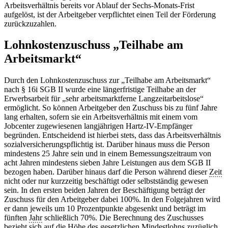
Arbeitsverhältnis bereits vor Ablauf der Sechs-Monats-Frist
aufgelöst, ist der Arbeitgeber verpflichtet einen Teil der Förderung
zurückzuzahlen.
Lohnkostenzuschuss „Teilhabe am
Arbeitsmarkt“
Durch den Lohnkostenzuschuss zur „Teilhabe am Arbeitsmarkt“
nach § 16i SGB II wurde eine längerfristige Teilhabe an der
Erwerbsarbeit für „sehr arbeitsmarktferne Langzeitarbeitslose“
ermöglicht. So können Arbeitgeber den Zuschuss bis zu fünf Jahre
lang erhalten, sofern sie ein Arbeitsverhältnis mit einem vom
Jobcenter zugewiesenen langjährigen Hartz-IV-Empfänger
begründen. Entscheidend ist hierbei stets, dass das Arbeitsverhältnis
sozialversicherungspflichtig ist. Darüber hinaus muss die Person
mindestens 25 Jahre sein und in einem Bemessungszeitraum von
acht Jahren mindestens sieben Jahre Leistungen aus dem SGB II
bezogen haben. Darüber hinaus darf die Person während dieser
Zeit
nicht oder nur kurzzeitig beschäftigt oder selbstständig gewesen
sein. In den ersten beiden Jahren der Beschäftigung beträgt der
Zuschuss für den Arbeitgeber dabei 100%. In den Folgejahren wird
er dann jeweils um 10 Prozentpunkte abgesenkt und beträgt im
fünften
Jahr
schließlich 70%. Die Berechnung des Zuschusses
bezieht sich auf die Höhe des gesetzlichen Mindestlohns zuzüglich