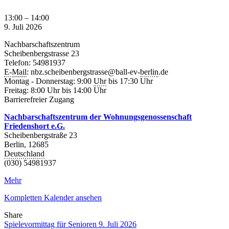
Spiele-
13:00
–
14:00
Nachmittag:
9. Juli 2026
Kartenspiele-
Nachbarschaftszentrum
Rummikub
Scheibenbergstrasse 23
und
Telefon: 54981937
Skat
E-
Mail
: nbz.scheibenbergstrasse@ball-ev-
berlin
.de
Montag - Donnerstag: 9:00
Uhr
bis 17:30 Uhr
Freitag: 8:00 Uhr bis 14:00 Uhr
Barrierefreier Zugang
Nachbarschaftszentrum der Wohnungsgenossenschaft
Friedenshort e.G.
Scheibenbergstraße 23
Berlin
,
12685
Deutschland
(030) 54981937
Mehr
Kompletten Kalender ansehen
Share
Facebook
Twitter
LinkedIn
Pinterest
Stumbleupon
Email
Spielevormittag für Senioren
9. Juli 2026