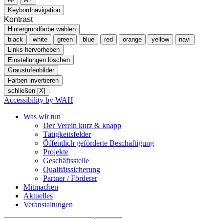
Keybordnavigation
Kontrast
Hintergrundfarbe wählen
black
white
green
blue
red
orange
yellow
navi
Links hervorheben
Einstellungen löschen
Graustufenbilder
Farben invertieren
schließen [X]
Accessibility by WAH
Was wir tun
Der Verein kurz & knapp
Tätigkeitsfelder
Öffentlich geförderte Beschäftigung
Projekte
Geschäftsstelle
Qualitätssicherung
Partner / Förderer
Mitmachen
Aktuelles
Veranstaltungen