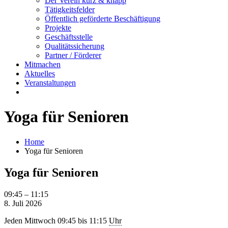
Der Verein kurz & knapp
Tätigkeitsfelder
Öffentlich geförderte Beschäftigung
Projekte
Geschäftsstelle
Qualitätssicherung
Partner / Förderer
Mitmachen
Aktuelles
Veranstaltungen
Yoga für Senioren
Home
Yoga für Senioren
Yoga für Senioren
Yoga
09:45
–
11:15
für
8. Juli 2026
Senioren
Jeden Mittwoch 09:45 bis 11:15
Uhr