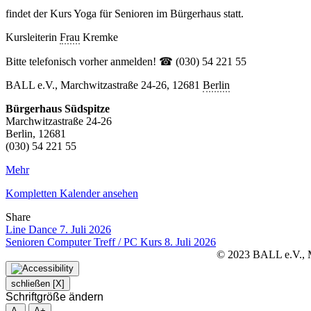
findet der Kurs Yoga für Senioren im Bürgerhaus statt.
Kursleiterin
Frau
Kremke
Bitte telefonisch vorher anmelden! ☎ (030) 54 221 55
BALL e.V., Marchwitzastraße 24-26, 12681
Berlin
Bürgerhaus Südspitze
Marchwitzastraße 24-26
Berlin
,
12681
(030) 54 221 55
Mehr
Kompletten Kalender ansehen
Share
Facebook
Twitter
LinkedIn
Pinterest
Stumbleupon
Email
Line Dance
7. Juli 2026
Senioren Computer Treff / PC Kurs
8. Juli 2026
© 2023 BALL e.V., Ma
schließen [X]
Schriftgröße ändern
A-
A+