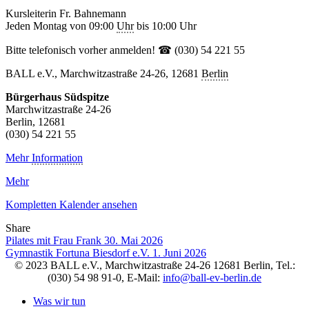
Kursleiterin Fr. Bahnemann
Jeden Montag von 09:00
Uhr
bis 10:00 Uhr
Bitte telefonisch vorher anmelden! ☎ (030) 54 221 55
BALL e.V., Marchwitzastraße 24-26, 12681
Berlin
Bürgerhaus Südspitze
Marchwitzastraße 24-26
Berlin
,
12681
(030) 54 221 55
Mehr
Information
Mehr
Kompletten Kalender ansehen
Share
Facebook
Twitter
LinkedIn
Pinterest
Stumbleupon
Email
Pilates mit Frau Frank
30. Mai 2026
Gymnastik Fortuna Biesdorf e.V.
1. Juni 2026
© 2023 BALL e.V., Marchwitzastraße 24-26 12681 Berlin, Tel.:
(030) 54 98 91-0, E-Mail:
info@ball-ev-berlin.de
Was wir tun