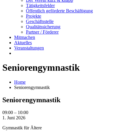
Der Verein kurz & knapp
Tätigkeitsfelder
Öffentlich geförderte Beschäftigung
Projekte
Geschäftsstelle
Qualitätssicherung
Partner / Förderer
Mitmachen
Aktuelles
Veranstaltungen
Seniorengymnastik
Home
Seniorengymnastik
Seniorengymnastik
Seniorengymnastik
09:00
–
10:00
1. Juni 2026
Gymnastik für Ältere