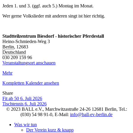
Jeden 1. und 3. (ggf. auch 5.) Montag im Monat.
Wer gerne Volkslieder mit anderen singt ist hier richtig.
Stadtteilzentrum Biesdorf - historischer Pferdestall
Heino-Schmieden-Weg 3
Berlin
,
12683
Deutschland
030 209 159 96
Veranstaltungsort anschauen
Mehr
Kompletten Kalender ansehen
Share
Facebook
Twitter
LinkedIn
Pinterest
Stumbleupon
Email
Fit ab 50
6. Juli 2026
Tischtennis
6. Juli 2026
© 2023 BALL e.V., Marchwitzastraße 24-26 12681 Berlin, Tel.:
(030) 54 98 91-0, E-Mail:
info@ball-ev-berlin.de
Was wir tun
Der Verein kurz & knapp