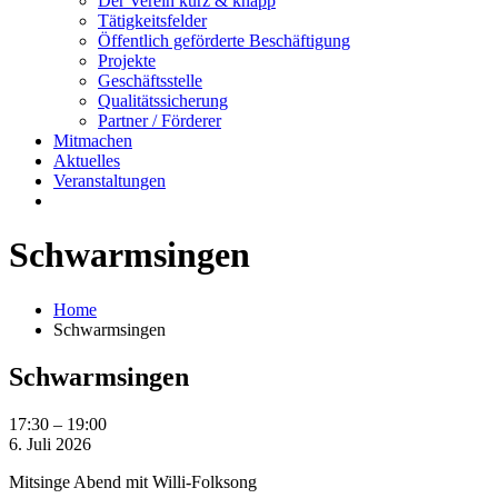
Der Verein kurz & knapp
Tätigkeitsfelder
Öffentlich geförderte Beschäftigung
Projekte
Geschäftsstelle
Qualitätssicherung
Partner / Förderer
Mitmachen
Aktuelles
Veranstaltungen
Schwarmsingen
Home
Schwarmsingen
Schwarmsingen
Schwarmsingen
17:30
–
19:00
6. Juli 2026
Mitsinge Abend mit Willi-Folksong