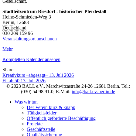
Gesellschaft
.
Stadtteilzentrum Biesdorf - historischer Pferdestall
Heino-Schmieden-Weg 3
Berlin
,
12683
Deutschland
030 209 159 96
Veranstaltungsort anschauen
Mehr
Kompletten Kalender ansehen
Share
Facebook
Twitter
LinkedIn
Pinterest
Stumbleupon
Email
Kreativkurs –abgesagt–
13. Juli 2026
Fit ab 50
13. Juli 2026
© 2023 BALL e.V., Marchwitzastraße 24-26 12681 Berlin, Tel.:
(030) 54 98 91-0, E-Mail:
info@ball-ev-berlin.de
Was wir tun
Der Verein kurz & knapp
Tätigkeitsfelder
Öffentlich geförderte Beschäftigung
Projekte
Geschäftsstelle
Qualitätssicherung