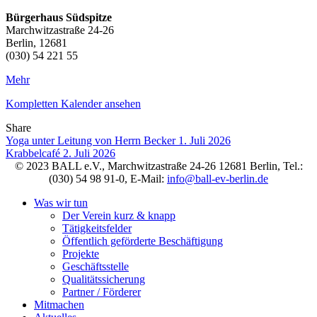
Bürgerhaus Südspitze
Marchwitzastraße 24-26
Berlin
,
12681
(030) 54 221 55
Mehr
Kompletten Kalender ansehen
Share
Facebook
Twitter
LinkedIn
Pinterest
Stumbleupon
Email
Yoga unter Leitung von Herrn Becker
1. Juli 2026
Krabbelcafé
2. Juli 2026
© 2023 BALL e.V., Marchwitzastraße 24-26 12681 Berlin, Tel.:
(030) 54 98 91-0, E-Mail:
info@ball-ev-berlin.de
Was wir tun
Der Verein kurz & knapp
Tätigkeitsfelder
Öffentlich geförderte Beschäftigung
Projekte
Geschäftsstelle
Qualitätssicherung
Partner / Förderer
Mitmachen