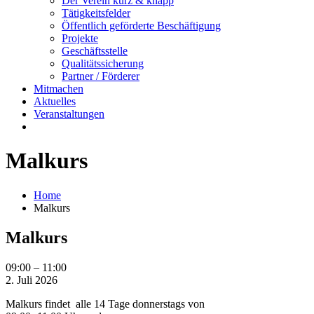
Der Verein kurz & knapp
Tätigkeitsfelder
Öffentlich geförderte Beschäftigung
Projekte
Geschäftsstelle
Qualitätssicherung
Partner / Förderer
Mitmachen
Aktuelles
Veranstaltungen
Malkurs
Home
Malkurs
Malkurs
Malkurs
09:00
–
11:00
2. Juli 2026
Malkurs findet alle 14 Tage donnerstags von