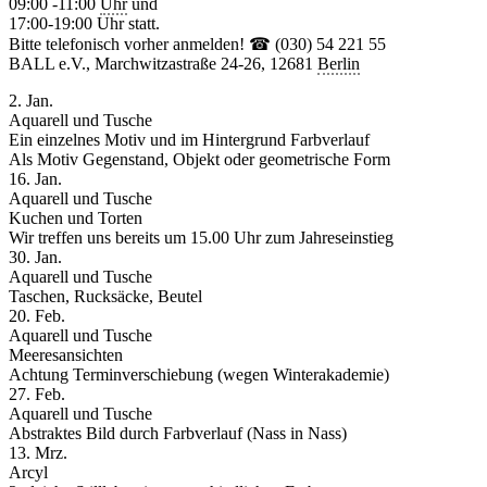
09:00 -11:00
Uhr
und
17:00-19:00 Uhr statt.
Bitte telefonisch vorher anmelden! ☎ (030) 54 221 55
BALL e.V., Marchwitzastraße 24-26, 12681
Berlin
2. Jan.
Aquarell und Tusche
Ein einzelnes Motiv und im Hintergrund Farbverlauf
Als Motiv Gegenstand, Objekt oder geometrische Form
16. Jan.
Aquarell und Tusche
Kuchen und Torten
Wir treffen uns bereits um 15.00 Uhr zum Jahreseinstieg
30. Jan.
Aquarell und Tusche
Taschen, Rucksäcke, Beutel
20. Feb.
Aquarell und Tusche
Meeresansichten
Achtung Terminverschiebung (wegen Winterakademie)
27. Feb.
Aquarell und Tusche
Abstraktes Bild durch Farbverlauf (Nass in Nass)
13. Mrz.
Arcyl