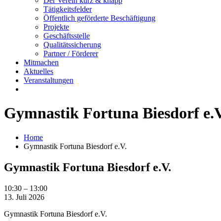
Der Verein kurz & knapp
Tätigkeitsfelder
Öffentlich geförderte Beschäftigung
Projekte
Geschäftsstelle
Qualitätssicherung
Partner / Förderer
Mitmachen
Aktuelles
Veranstaltungen
Gymnastik Fortuna Biesdorf e.V
Home
Gymnastik Fortuna Biesdorf e.V.
Gymnastik Fortuna Biesdorf e.V.
Gymnastik
10:30
–
13:00
Fortuna
13. Juli 2026
Biesdorf
Gymnastik Fortuna Biesdorf e.V.
e.V.