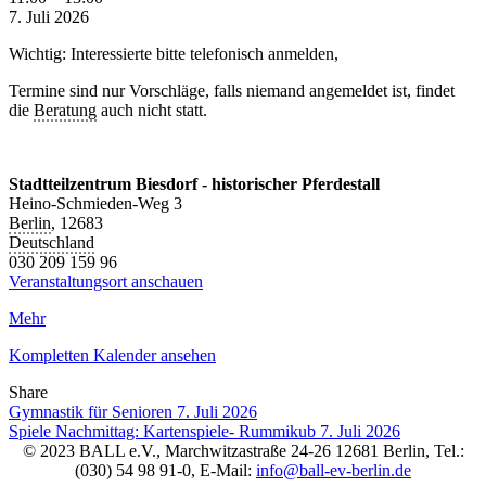
Tablett,
7. Juli 2026
Laptop
,
Wichtig: Interessierte bitte telefonisch anmelden,
Smartphone
und
Termine sind nur Vorschläge, falls niemand angemeldet ist, findet
PC
die
Beratung
auch nicht statt.
Stadtteilzentrum Biesdorf - historischer Pferdestall
Heino-Schmieden-Weg 3
Berlin
,
12683
Deutschland
030 209 159 96
Veranstaltungsort anschauen
Mehr
Kompletten Kalender ansehen
Share
Facebook
Twitter
LinkedIn
Pinterest
Stumbleupon
Email
Gymnastik für Senioren
7. Juli 2026
Spiele Nachmittag: Kartenspiele- Rummikub
7. Juli 2026
© 2023 BALL e.V., Marchwitzastraße 24-26 12681 Berlin, Tel.:
(030) 54 98 91-0, E-Mail:
info@ball-ev-berlin.de