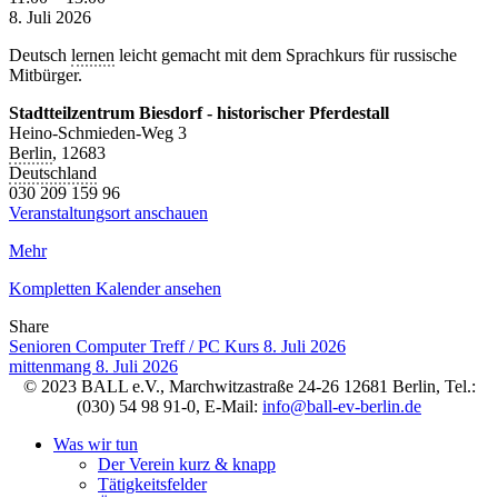
Sprachkurs
8. Juli 2026
für
Deutsch
lernen
leicht gemacht mit dem Sprachkurs für russische
russische
Mitbürger.
Muttersprachler
Stadtteilzentrum Biesdorf - historischer Pferdestall
Heino-Schmieden-Weg 3
Berlin
,
12683
Deutschland
030 209 159 96
Veranstaltungsort anschauen
Mehr
Kompletten Kalender ansehen
Share
Facebook
Twitter
LinkedIn
Pinterest
Stumbleupon
Email
Senioren Computer Treff / PC Kurs
8. Juli 2026
mittenmang
8. Juli 2026
© 2023 BALL e.V., Marchwitzastraße 24-26 12681 Berlin, Tel.:
(030) 54 98 91-0, E-Mail:
info@ball-ev-berlin.de
Was wir tun
Der Verein kurz & knapp
Tätigkeitsfelder