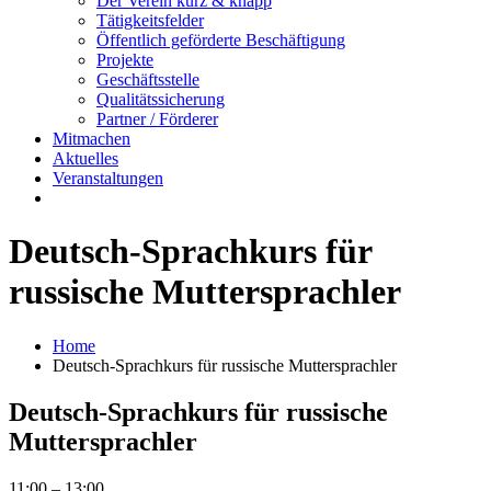
Der Verein kurz & knapp
Tätigkeitsfelder
Öffentlich geförderte Beschäftigung
Projekte
Geschäftsstelle
Qualitätssicherung
Partner / Förderer
Mitmachen
Aktuelles
Veranstaltungen
Deutsch-Sprachkurs für
russische Muttersprachler
Home
Deutsch-Sprachkurs für russische Muttersprachler
Deutsch-Sprachkurs für russische
Muttersprachler
Deutsch-
11:00
–
13:00