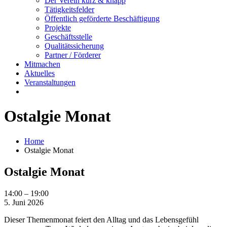
Der Verein kurz & knapp
Tätigkeitsfelder
Öffentlich geförderte Beschäftigung
Projekte
Geschäftsstelle
Qualitätssicherung
Partner / Förderer
Mitmachen
Aktuelles
Veranstaltungen
Ostalgie Monat
Home
Ostalgie Monat
Ostalgie Monat
Ostalgie
14:00
–
19:00
Monat
5. Juni 2026
Dieser Themenmonat feiert den Alltag und das Lebensgefühl