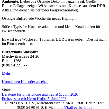
Ambiente
: Liebevolle Ostalgie-Deko im ganzen Saal. Große
Bilder-Collagen zeigen Wissenswertes und Kurioses aus dem
DDR
-
Alltag und dienen als perfekter Gesprächseinstieg.
Ostalgie-Buffet
jede Woche ein neues Highlight!
Süßes: Typische Kuchenvariationen und kleine Knabbereien für
zwischendurch.
Es wird jede Woche ein Typisches DDR Essen geben. Dies ist nicht
im Eintritt enthalten.
Bürgerhaus Südspitze
Marchwitzastraße 24-26
Berlin
,
12681
(030) 54 221 55
Mehr
Kompletten Kalender ansehen
Share
Facebook
Twitter
LinkedIn
Pinterest
Stumbleupon
Email
Beratung für Smartphone und Tablet
5. Juni 2026
Freitagsskat mit Herrn Kolbe
5. Juni 2026
© 2023 BALL e.V., Marchwitzastraße 24-26 12681 Berlin, Tel.:
(030) 54 98 91-0, E-Mail:
info@ball-ev-berlin.de