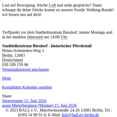
Lust auf Bewegung, frische
Luft
und nette gespräche? Dann
schnapp dir deine Stöcke komm zu unserer Nordic Walking-Runde!
wir freuen uns auf dich!
Treffpunkt vor dem Stadtteilzentrum Biesdorf, immer Montags und
in der dunklen
Jahreszeit
um 14:00
Uhr
.
Stadtteilzentrum Biesdorf - historischer Pferdestall
Heino-Schmieden-Weg 3
Berlin
,
12683
Deutschland
030 209 159 96
Veranstaltungsort anschauen
Mehr
Kompletten Kalender ansehen
Share
Facebook
Twitter
LinkedIn
Pinterest
Stumbleupon
Email
Singegruppe
15. Juni 2026
asum Mieterberatung (Montag)
15. Juni 2026
© 2023 BALL e.V., Marchwitzastraße 24-26 12681 Berlin, Tel.:
(030) 54 98 91-0, E-Mail:
info@ball-ev-berlin.de