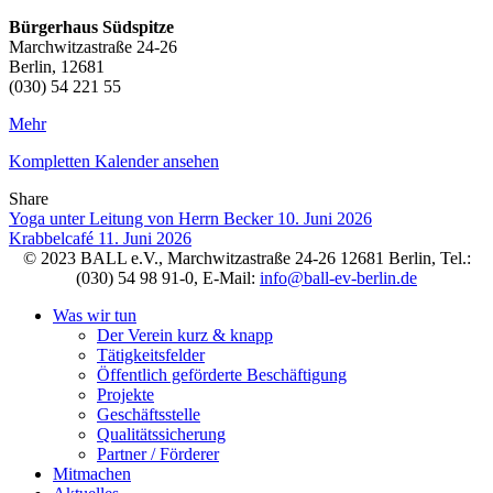
Bürgerhaus Südspitze
Marchwitzastraße 24-26
Berlin
,
12681
(030) 54 221 55
Mehr
Kompletten Kalender ansehen
Share
Facebook
Twitter
LinkedIn
Pinterest
Stumbleupon
Email
Yoga unter Leitung von Herrn Becker
10. Juni 2026
Krabbelcafé
11. Juni 2026
© 2023 BALL e.V., Marchwitzastraße 24-26 12681 Berlin, Tel.:
(030) 54 98 91-0, E-Mail:
info@ball-ev-berlin.de
Was wir tun
Der Verein kurz & knapp
Tätigkeitsfelder
Öffentlich geförderte Beschäftigung
Projekte
Geschäftsstelle
Qualitätssicherung
Partner / Förderer
Mitmachen