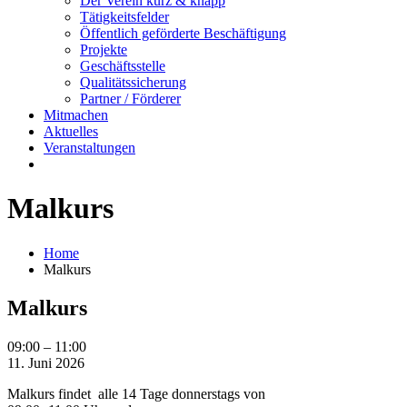
Der Verein kurz & knapp
Tätigkeitsfelder
Öffentlich geförderte Beschäftigung
Projekte
Geschäftsstelle
Qualitätssicherung
Partner / Förderer
Mitmachen
Aktuelles
Veranstaltungen
Malkurs
Home
Malkurs
Malkurs
Malkurs
09:00
–
11:00
11. Juni 2026
Malkurs findet alle 14 Tage donnerstags von