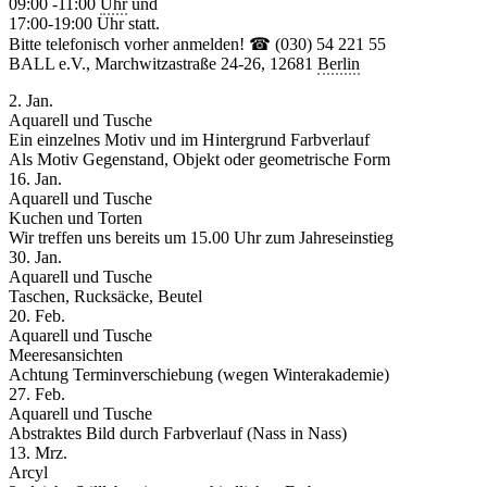
09:00 -11:00
Uhr
und
17:00-19:00 Uhr statt.
Bitte telefonisch vorher anmelden! ☎ (030) 54 221 55
BALL e.V., Marchwitzastraße 24-26, 12681
Berlin
2. Jan.
Aquarell und Tusche
Ein einzelnes Motiv und im Hintergrund Farbverlauf
Als Motiv Gegenstand, Objekt oder geometrische Form
16. Jan.
Aquarell und Tusche
Kuchen und Torten
Wir treffen uns bereits um 15.00 Uhr zum Jahreseinstieg
30. Jan.
Aquarell und Tusche
Taschen, Rucksäcke, Beutel
20. Feb.
Aquarell und Tusche
Meeresansichten
Achtung Terminverschiebung (wegen Winterakademie)
27. Feb.
Aquarell und Tusche
Abstraktes Bild durch Farbverlauf (Nass in Nass)
13. Mrz.
Arcyl