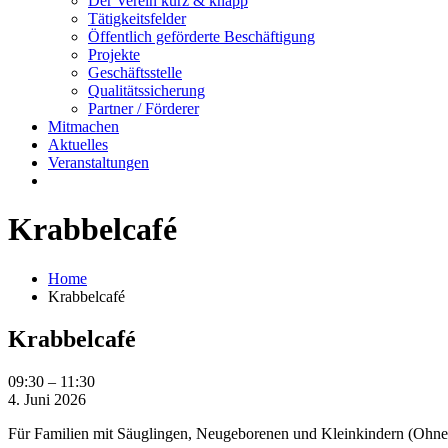
Der Verein kurz & knapp
Tätigkeitsfelder
Öffentlich geförderte Beschäftigung
Projekte
Geschäftsstelle
Qualitätssicherung
Partner / Förderer
Mitmachen
Aktuelles
Veranstaltungen
Krabbelcafé
Home
Krabbelcafé
Krabbelcafé
Krabbelcafé
09:30
–
11:30
4. Juni 2026
Für Familien mit Säuglingen, Neugeborenen und Kleinkindern (Ohne A