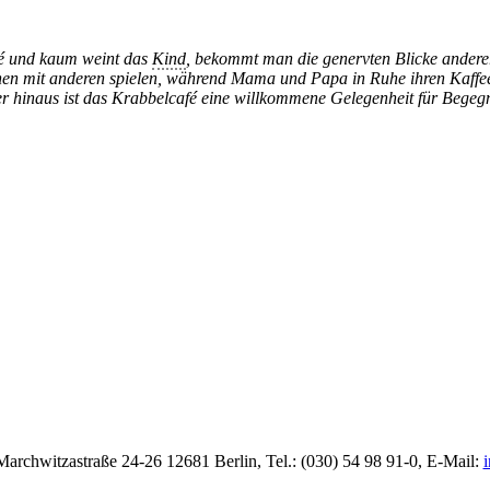
afé und kaum weint das
Kind
, bekommt man die genervten Blicke anderer
nnen mit anderen spielen, während Mama und Papa in Ruhe ihren Kaffe
er hinaus ist das Krabbelcafé eine willkommene Gelegenheit für Bege
rchwitzastraße 24-26 12681 Berlin, Tel.: (030) 54 98 91-0, E-Mail:
i