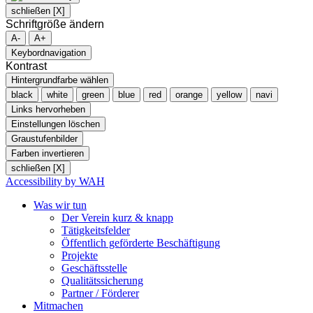
schließen [X]
Schriftgröße ändern
A-
A+
Keybordnavigation
Kontrast
Hintergrundfarbe wählen
black
white
green
blue
red
orange
yellow
navi
Links hervorheben
Einstellungen löschen
Graustufenbilder
Farben invertieren
schließen [X]
Accessibility by WAH
Was wir tun
Der Verein kurz & knapp
Tätigkeitsfelder
Öffentlich geförderte Beschäftigung
Projekte
Geschäftsstelle
Qualitätssicherung
Partner / Förderer
Mitmachen