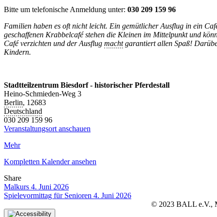
Bitte um telefonische Anmeldung unter:
030 209 159 96
Familien haben es oft nicht leicht. Ein gemütlicher Ausflug in ein C
geschaffenen Krabbelcafé stehen die Kleinen im Mittelpunkt und kö
Café verzichten und der Ausflug
macht
garantiert allen Spaß! Darüb
Kindern.
Stadtteilzentrum Biesdorf - historischer Pferdestall
Heino-Schmieden-Weg 3
Berlin
,
12683
Deutschland
030 209 159 96
Veranstaltungsort anschauen
Mehr
Kompletten Kalender ansehen
Share
Facebook
Twitter
LinkedIn
Pinterest
Stumbleupon
Email
Malkurs
4. Juni 2026
Spielevormittag für Senioren
4. Juni 2026
© 2023 BALL e.V., Ma