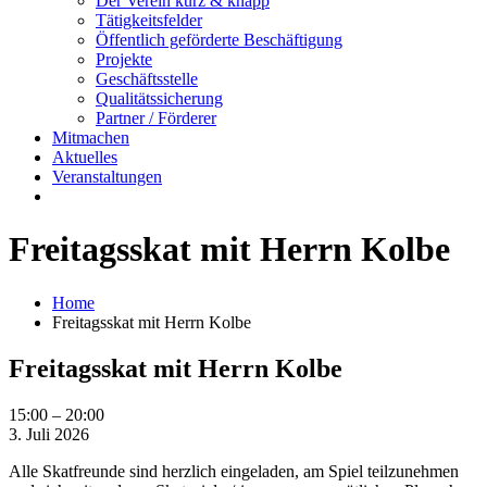
Der Verein kurz & knapp
Tätigkeitsfelder
Öffentlich geförderte Beschäftigung
Projekte
Geschäftsstelle
Qualitätssicherung
Partner / Förderer
Mitmachen
Aktuelles
Veranstaltungen
Freitagsskat mit Herrn Kolbe
Home
Freitagsskat mit Herrn Kolbe
Freitagsskat mit Herrn Kolbe
Freitagsskat
15:00
–
20:00
mit
3. Juli 2026
Herrn
Alle Skatfreunde sind herzlich eingeladen, am Spiel teilzunehmen
Kolbe