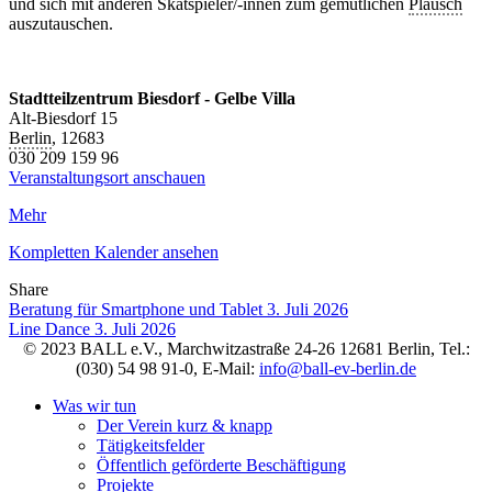
und sich mit anderen Skatspieler/-innen zum gemütlichen
Plausch
auszutauschen.
Stadtteilzentrum Biesdorf - Gelbe Villa
Alt-Biesdorf 15
Berlin
,
12683
030 209 159 96
Veranstaltungsort anschauen
Mehr
Kompletten Kalender ansehen
Share
Facebook
Twitter
LinkedIn
Pinterest
Stumbleupon
Email
Beratung für Smartphone und Tablet
3. Juli 2026
Line Dance
3. Juli 2026
© 2023 BALL e.V., Marchwitzastraße 24-26 12681 Berlin, Tel.:
(030) 54 98 91-0, E-Mail:
info@ball-ev-berlin.de
Was wir tun
Der Verein kurz & knapp
Tätigkeitsfelder
Öffentlich geförderte Beschäftigung
Projekte