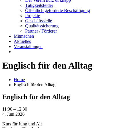
Der Verein kurz & knapp
Tätigkeitsfelder
Öffentlich geförderte Beschäftigung
Projekte
Geschäftsstelle
Qualitätssicherung
Partner / Förderer
Mitmachen
Aktuelles
Veranstaltungen
Englisch für den Alltag
Home
Englisch für den Alltag
Englisch für den Alltag
Englisch
11:00
–
12:30
für
4. Juni 2026
den
Kurs für Jung und Alt
Alltag