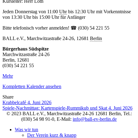
Kursleiter: Herr Loth
Jeden Donnerstag von 11:00
Uhr
bis 12:30 Uhr mit Vorkenntnisse
von 13:30 Uhr bis 15:00 Uhr für Anfänger
Bitte telefonisch vorher anmelden! ☎ (030) 54 221 55
BALL e.V., Marchwitzastraße 24-26, 12681
Berlin
Bürgerhaus Südspitze
Marchwitzastraße 24-26
Berlin
,
12681
(030) 54 221 55
Mehr
Kompletten Kalender ansehen
Share
Facebook
Twitter
LinkedIn
Pinterest
Stumbleupon
Email
Krabbelcafé
4. Juni 2026
Spiele-Nachmittag: Kartenspiele-Rummikub und Skat
4. Juni 2026
© 2023 BALL e.V., Marchwitzastraße 24-26 12681 Berlin, Tel.:
(030) 54 98 91-0, E-Mail:
info@ball-ev-berlin.de
Was wir tun
Der Verein kurz & knapp