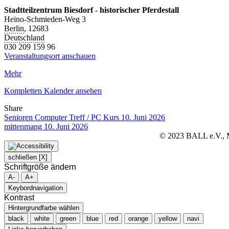
Muttersprachler
Stadtteilzentrum Biesdorf - historischer Pferdestall
Heino-Schmieden-Weg 3
Berlin
,
12683
Deutschland
030 209 159 96
Veranstaltungsort anschauen
Mehr
Kompletten Kalender ansehen
Share
Facebook
Twitter
LinkedIn
Pinterest
Stumbleupon
Email
Senioren Computer Treff / PC Kurs
10. Juni 2026
mittenmang
10. Juni 2026
© 2023 BALL e.V., Ma
schließen [X]
Schriftgröße ändern
A-
A+
Keybordnavigation
Kontrast
Hintergrundfarbe wählen
black
white
green
blue
red
orange
yellow
navi