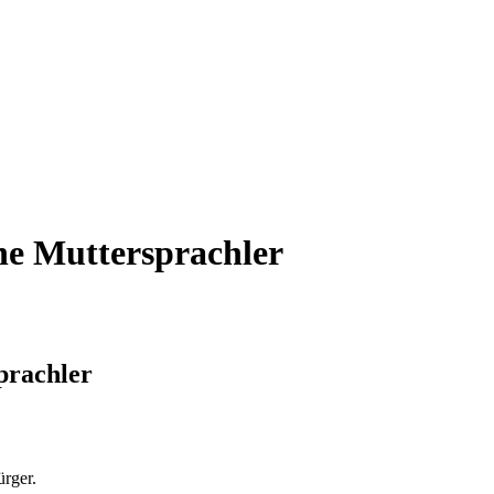
he Muttersprachler
prachler
ürger.