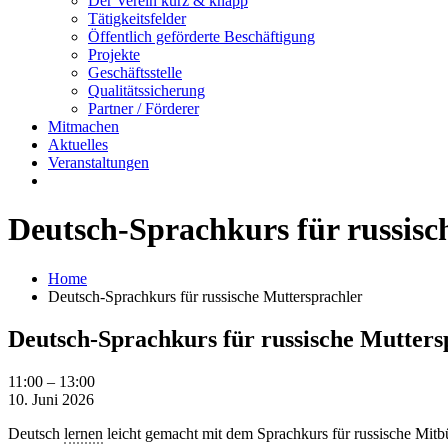
Der Verein kurz & knapp
Tätigkeitsfelder
Öffentlich geförderte Beschäftigung
Projekte
Geschäftsstelle
Qualitätssicherung
Partner / Förderer
Mitmachen
Aktuelles
Veranstaltungen
Deutsch-Sprachkurs für russisc
Home
Deutsch-Sprachkurs für russische Muttersprachler
Deutsch-Sprachkurs für russische Mutters
Deutsch-
11:00
–
13:00
Sprachkurs
10. Juni 2026
für
Deutsch
lernen
leicht gemacht mit dem Sprachkurs für russische Mitb
russische