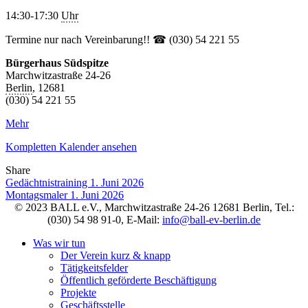
(Montag)
14:30-17:30
Uhr
Termine nur nach Vereinbarung!! ☎ (030) 54 221 55
Bürgerhaus Südspitze
Marchwitzastraße 24-26
Berlin
,
12681
(030) 54 221 55
Mehr
Kompletten Kalender ansehen
Share
Facebook
Twitter
LinkedIn
Pinterest
Stumbleupon
Email
Gedächtnistraining
1. Juni 2026
Montagsmaler
1. Juni 2026
© 2023 BALL e.V., Marchwitzastraße 24-26 12681 Berlin, Tel.:
(030) 54 98 91-0, E-Mail:
info@ball-ev-berlin.de
Was wir tun
Der Verein kurz & knapp
Tätigkeitsfelder
Öffentlich geförderte Beschäftigung
Projekte
Geschäftsstelle