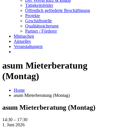
Der Verein kurz & knapp
Tätigkeitsfelder
Öffentlich geförderte Beschäftigung
Projekte
Geschäftsstelle
Qualitätssicherung
Partner / Förderer
Mitmachen
Aktuelles
Veranstaltungen
asum Mieterberatung
(Montag)
Home
asum Mieterberatung (Montag)
asum Mieterberatung (Montag)
asum
14:30
–
17:30
Mieterberatung
1. Juni 2026